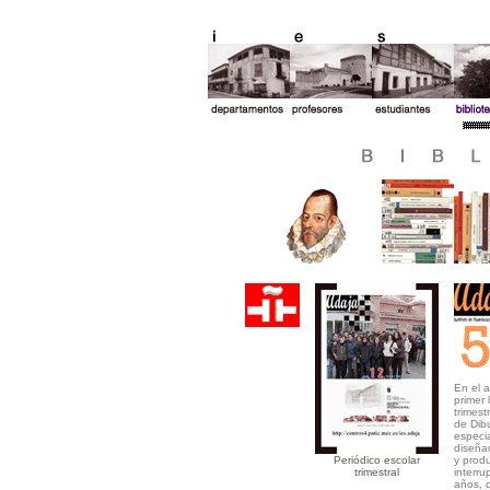
En el 
primer 
trimest
de Dibu
especi
diseña
Periódico escolar
y produ
trimestral
interru
años, 