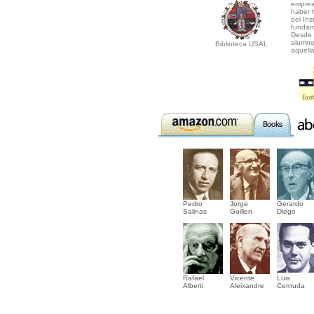
empresa
haber 
del Ins
fundam
Desde 
alumno
Biblioteca USAL
aquella
Pedro
Jorge
Gerardo
Salinas
Guillen
Diego
Rafael
Vicente
Luis
Alberti
Aleixandre
Cernuda