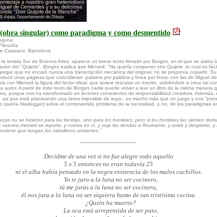
 (obra singular) como paradigma y como desmentido
Arjona
ilosofía
e Calasanz, Barcelona
n la revista Sur de Buenos Aires, aparece un breve texto firmado por Borges, en el que se alaba l
utor del "Quijote". Borges explica que Menard: "No quería componer otro Quijote -lo cual es fácil-
 agregar que no encaró nunca una transcripción mecánica del original, no se proponía copiarlo. Su
oducir unas páginas que coincidieran -palabra por palabra y línea por línea- con las de Miguel d
a con Menard la figura del lector ideal, que quiere rescatar un escrito, volviéndolo a crear tal c
u autor. A partir de este texto de Borges nadie puede volver a leer un libro de la misma manera q
ores, porque nos ha transformado en lectores conscientes de responsabilidad creadora. Además, 
 -ya que está planteando una tarea imposible de suyo-, es mucho más que un juego y nos "pone
o quería Heidegger) sobre el controvertido problema de la necesidad, o no, de los paradigmas e
stezas no se hicieron para las bestias, sino para los hombres, pero si los hombres las sienten dem
 vuestra merced se reporte, y vuelva en sí, y coja las riendas a Rocinante, y avive y despierte, y
onviene que tengan los caballeros andantes."
Decidme de una vez si no fue alegre todo aquello
5 x 5 entonces no eran todavía 25
ni el alba había pensado en la negra existencia de los malos cuchillos.
Yo te juro a la luna no ser cocinero,
tú me juras a la luna no ser cocinera,
él nos jura a la luna no ser siquiera humo de tan tristísima cocina.
¿Quién ha muerto?
La oca está arrepentida de ser pato,