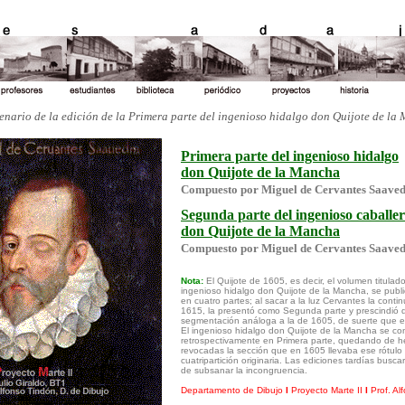
tenario de la edición de la Primera parte del ingenioso hidalgo don Quijote de la
a
Primera parte del ingenioso hidalgo
don Quijote de la Mancha
Compuesto por Miguel de Cervantes Saave
Segunda parte del ingenioso caballe
don Quijote de la Mancha
Compuesto por Miguel de Cervantes Saave
Nota:
El Quijote de 1605, es decir, el volumen titulado
ingenioso hidalgo don Quijote de la Mancha, se publi
en cuatro partes; al sacar a la luz Cervantes la conti
1615, la presentó como Segunda parte y prescindió d
segmentación análoga a la de 1605, de suerte que e
El ingenioso hidalgo don Quijote de la Mancha se con
retrospectivamente en Primera parte, quedando de 
revocadas la sección que en 1605 llevaba ese rótulo 
cuatripartición originaria. Las ediciones tardías bus
de subsanar la incongruencia.
Departamento de Dibujo
I
Proyecto Marte II
I
Prof. Al