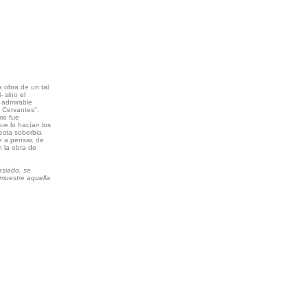
a obra de un tal
 sino el
 admirable
e Cervantes".
omo fue
ue lo hacían los
esta soberbia
 a pensar, de
n la obra de
asiado, se
 muestre aquella