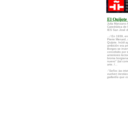
El Quijote
Julia Manzano 
Catedrática de F
IES San José d
.../ En 1939, e
Pierre Menard, a
Quijote. Inútil
ambición era pr
Borges se invent
concebido por s
anteriores lect
broma borgiana
nuevo" (tal com
arte. /...
-"Señor, las tri
vuelven bestias:
gallardía que c