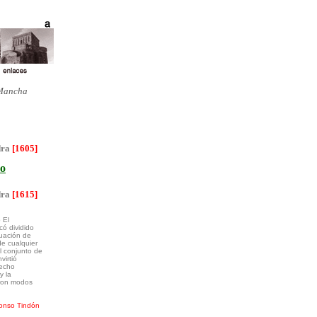
 Mancha
dra
[1605]
ro
dra
[1615]
 El
có dividido
nuación de
e cualquier
l conjunto de
virtió
hecho
y la
caron modos
fonso Tindón