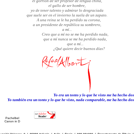
el gorrión de ser profesor de lengua china,
el gallo de ser hombre,
yo de tener talento y admirar lo desgraciada
que suele ser en el invierno la suela de un zapato.
A una reina se le ha perdido su corona,
a un presidente de república su sombrero,
a mí...
Creo que a mí no se me ha perdido nada,
que a mí nunca se me ha perdido nada,
que a mí...
¿Qué quiere decir buenos días?
Yo era un tonto y lo que he visto me ha hecho dos
Yo también era un tonto y lo que he visto, nada comparable, me ha hecho dos
Pachelbel
Canon in D