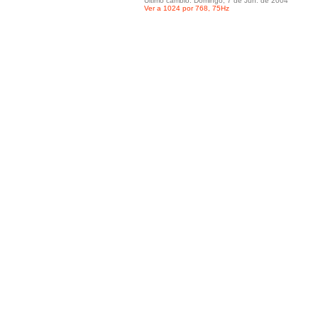
Ultimo cambio: Domingo, 7 de Jun. de 2004
Ver a 1024 por 768, 75Hz