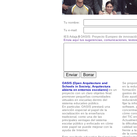
Tu nombre:
Tu e-mail:
IES Adaja
I
OASIS: Proyecto Europeo de innovació
Envia aquí tus sugerencias, comunicaciones, textos y
OASIS (Open Arquitecture and
Se proporc
Schools in Society; Arquitectura
en la redu
abierta en entornos escolares)
es un
formación 
proyecto con un claro objetivo final:
gastos de 
promover pequeñas comunidades
Esto ayuda
virtuales en escuelas dentro del
reduciend
sistema educativo público.
fijar la in
En particular, OASIS prestará una
software, 
atención especial al papel de la
concentrar
socialización en la enseñanza
cómo cons
tradicional, como una de las
del TIC en
principales ventajas del sistema
Actualment
escolar público y enfocado en cómo
la dificult
este papel se puede mejorar con la
calidad so
ayuda de Internet.
frente a l
de la comu
Este resultado educativo final requiere
obstáculos