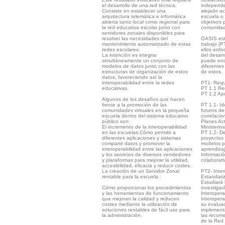
el desarrollo de una red técnica.
independen
Consiste en establecer una
alejado ac
arquitectura telemática e informática
escuela o 
abierta tanto local como regional para
objetivos 
la red educativa escolar junto con
comunidad 
servidores zonales disponibles para
resolver las necesidades del
OASIS est
mantenimiento automatizado de estas
trabajo (P
redes escolares.
ellos enf
La intención es integrar
del desarr
simultáneamente un conjunto de
puede enco
modelos de datos junto con las
diferentes
estructuras de organización de estos
de estos.
datos, favoreciendo así la
interoperabilidad entre la redes
PT1- Requi
educativas.
PT 1.1 Req
PT 1.2 Apr
Algunos de los desafíos que hacen
frente a la promoción de las
PT 1.1- Ide
comunidades virtuales en la pequeña
futuros de
escuela dentro del sistema educativo
correlacio
público son:
Planes Act
El incremento de la interoperabilidad
Ministeri
en las escuelas:Cómo permitir a
PT 1.2- De
diferentes aplicaciones y sistemas
proyectos 
compartir datos y promover la
modelos p
interoperabilidad entre las aplicaciones
aprendizaj
y los servicios de diversos vendedores
Informació
y plataformas para mejorar la utilidad,
colaborati
accesibilidad, eficacia y reducir costes.
La creación de un Servidor Zonal
PT2- Inter
rentable para la escuela :
Estandariz
Estudiará 
Cómo proporcionar los procedimientos
investigar
y las herramientas de funcionamiento
Interopera
que mejoran la calidad y reducen
Interopera
costes mediante la utilización de
su evaluac
soluciones rentables de fácil uso para
implement
la administración.
las recom
de la Red