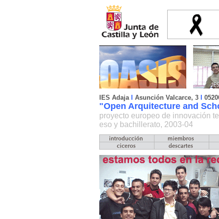
IES Adaja
I
Asunción Valcarce, 3
I
0520
"Open Arquitecture and Scho
proyecto europeo de innovación te
eso y bachillerato, 2003-04