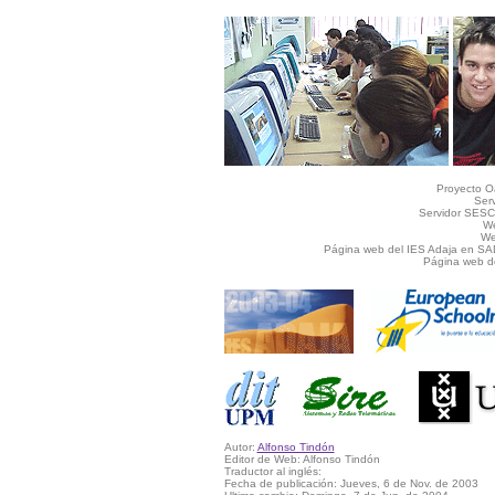
Proyecto Oa
Ser
Servidor SESC
We
We
Página web del IES Adaja en S
Página web d
Autor:
Alfonso Tindón
Editor de Web: Alfonso Tindón
Traductor al inglés:
Fecha de publicación: Jueves, 6 de Nov. de 2003