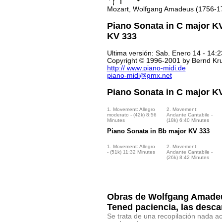
Mozart, Wolfgang Amadeus (1756-1
Piano Sonata in C major K
KV 333
Ultima versión: Sab. Enero 14 - 14:2
Copyright © 1996-2001 by Bernd Kr
http:// www.piano-midi.de
piano-midi@gmx.net
Piano Sonata in C major K
1. Movement: Allegro
2. Movement:
moderato - (42k) 8:56
Andante Cantabile -
Minutes
(18k) 6:40 Minutes
Piano Sonata in Bb major KV 333
1. Movement: Allegro
2. Movement:
- (51k) 11:32 Minutes
Andante Cantabile -
(26k) 8:42 Minutes
Obras de
Wolfgang Amadeu
Tened paciencia, las desca
Se trata de una recopilación nada a