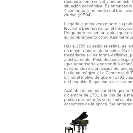
reconocimiento social, aunque este h
situación económica. Es entonces cua
4 semanas, y en medio del frío inve
ciudad (K.504).
Llegada la primavera muere su padr
lección a Beethoven. En el trascurso
Praga para presentar -antes que en 
su nombramiento como Kammermusic
Hacia 1789 su estilo se refina, es m
un mayor número de bocetos. Su éxito
trasladarse allí de forma definitiva, p
afectivamente. Poco después viaja a
-que apadrinaría y sostendría econ
estrenándose a principios del año si
La flauta mágica y La Clemenza di T
última el motivo de que en 1791 via
de Leopoldo II, que iba a ser coro
Acababa de comenzar el Requiem (K.
diciembre de 1791 a la una de la ma
podido dar por más verosimil es el d
costumbre de la época, fue enterra