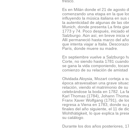
fresco.
Es en Milán donde el 21 de agosto d
comenzando una etapa en la que los v
influyendo la música italiana en su
la autenticidad de algunas de las ob
Munich, donde presenta La finta giar
1773 y 74. Poco después, iniciado el
Salzburgo. Aún así, en breve inicia 
Allí permaneció hasta marzo del año
que intenta viajar a Italia. Descoraz
París, donde muere su madre.
En septiembre vuelve a Salzburgo ha
Corte, no siendo hasta 1781 cuando s
se gana la vida componiendo, tocand
comienzo de su relación de amistad
Olvidada Aloysia, Mozart corteja a 
época atravesaban una grave situac
relación, viendo el matrimonio de su 
celebrándose la boda en 1782. La fa
Karl Thomas (1784), Johann Thomas 
Franx Xaver Wolfgang (1791), de los
regresa a Viena en 1783, donde su pr
finales del año siguiente, el 11 de d
Wohthätigkeit, lo que explica la pre
su catálogo.
Durante los dos años posteriores, 