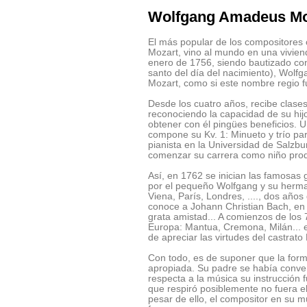
Wolfgang Amadeus Mo
El más popular de los compositores
Mozart, vino al mundo en una vivien
enero de 1756, siendo bautizado co
santo del día del nacimiento), Wolf
Mozart, como si este nombre regio f
Desde los cuatro años, recibe clase
reconociendo la capacidad de su hij
obtener con él pingües beneficios.
compone su Kv. 1: Minueto y trío p
pianista en la Universidad de Salzbu
comenzar su carrera como niño prod
Así, en 1762 se inician las famosas g
por el pequeño Wolfgang y su herma
Viena, París, Londres, ...., dos año
conoce a Johann Christian Bach, en 
grata amistad... A comienzos de los
Europa: Mantua, Cremona, Milán... e
de apreciar las virtudes del castrato F
Con todo, es de suponer que la form
apropiada. Su padre se había conver
respecta a la música su instrucción f
que respiró posiblemente no fuera 
pesar de ello, el compositor en su m