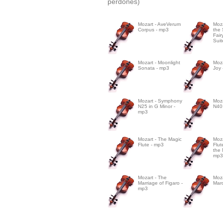
perdones)
Mozart - AveVerum
Moza
Corpus - mp3
the
Fair
Suit
Mozart - Moonlight
Moza
Sonata - mp3
Joy 
Mozart - Symphony
Moz
N25 in G Minor -
N40
mp3
Mozart - The Magic
Moza
Flute - mp3
Flut
the 
mp3
Mozart - The
Moza
Marriage of Figaro -
Mar
mp3