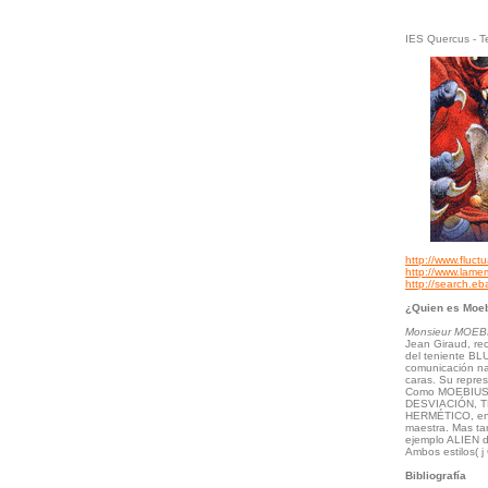
IES Quercus - T
http://www.fluct
http://www.lame
http://search.
¿Quien es Moe
Monsieur MOEB
Jean Giraud, re
del teniente BL
comunicación na
caras. Su repres
Como MOEBIUS co
DESVIACIÓN, TH
HERMÉTICO, en e
maestra. Mas ta
ejemplo ALIEN d
Ambos estilos( j
Bibliografía