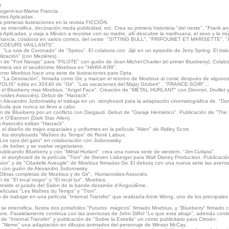
t
ogent-sur-Marne Francia. .
rtes Aplicadas.
s primeras ilustraciones en la revista FICCIÓN.
 se intensifica, decoración moda publicidad, etc. Crea su primera historieta "del oeste", "Frank a
s Aplicadas, y viaja a México a reunirse con su madre, allí descubre la marihuana, el sexo y la mú
Francia, colabora en varios comics, del oeste "SITTING BULL", "FRIPOUNET ET MARISETTE",
"COEURS VAILLANTS".
"La ruta de Coronado" de "Spirou". El colabora con Jijé en un episodio de Jerry Spring. El trab
vilización" (con Mezières) .
n de "Fort Navajo" para "PILOTE" con guión de Jean-Michel-Charlier (el primer Blueberry). Colabor
primera vez el seudónimo Moebius en "HARA-KIRI".
omo Moebius hace una serie de ilustraciones para Opta.
a "La Desviación", firmada como Gir, y marcan el retorno de Moebius al comic después de alguno
LIS" edita en 30X40 de "Gir". "Las vacaciones del Major Grubert" , "FRANCE-SOIR"...
a el Blueberry mas Moebius, "Angel Face". Creación de "MÉTAL HURLANT" con Dionnet, Druillet y
oides Associés). Debut de "Harzack".
 Alexandro Jodorowsky el trabaja en un storyboard para la adaptación cinematográfica de "Du
ícula que nunca se llevo a cabo.
ión de Blueberry por un conflicto con Dargaud. Debut de "Garaje Hermético". Publicación de "Th
n O'Bannon (Dark Star, Alien).
Associés editan "Harzack".
 el diseño de trajes espaciales y uniformes en la película "Alien" de Ridley Scott.
n los storyboards "Maîtres du Temps" de René Laloux.
"Los ojos del gato" en colaboración con Jodorowsky.
, de beber, y se vuelve vegetariano.
publicando Blueberry y con "Métal Hurlant" crea una nueva serie de western, "Jim Cutlass".
 el storyboard de la película "Tron" de Steven Lisberger para Walt Disney Production. Publicació
ion" y de "CItadelle Aveugle" de Moebius firmadas Gir. El debuta con una nueva serie las aven
L) con guión de Alexandro Jodorowsky.
"Obras completas de Moebius y de Gir", Humanoides Associés.
n de "El incal negro" y "El incal luz". Moebius.
reside el jurado del Salon de la bande dessinée d'Angoulême.
elículas "Les Maîtres du Temps" y "Tron".
 de trabajar en una película "Internal Transfer" que realizaría Arnie Wong, uno de los principale
 se intensifica. Ilustra dos portafolios "Futuros mágicos" firmado Moebius, y "Blueberry" firmado 
ane. Paralelamente continua con las aventuras de John Diffol "Lo que esta abajo", además cont
 de "Internal Transfer" y publicación de "Sobre la Estrella" un comic publicitario para Citroën.
n "Nemo" una adaptación en dibujos animados del personaje de Winsor McCay.