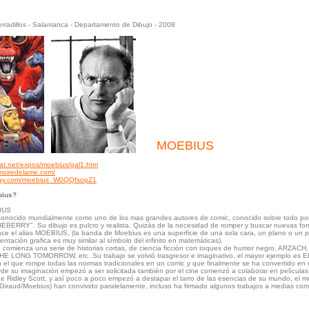
erradillos - Salamanca - Departamento de Dibujo - 2008
MOEBIUS
uat.net/expos/moebius/gal1.htm
moiredelame.com/
ebay.com/moebius_W0QQfsopZ1
bius?
IUS
conocido mundialmente como uno de los mas grandes autores de comic, conocido sobre todo po
UEBERRY". Su dibujo es pulcro y realista. Quizás de la necesidad de romper y buscar nuevas fo
ce el alias MOEBIUS, (la banda de Moebius es una superficie de una sola cara, un plano o un p
entación grafica es muy similar al símbolo del infinito en matemáticas).
mienza una serie de historias cortas, de ciencia ficción con toques de humor negro, ARZACH,
E LONG TOMORROW, etc. Su trabajo se volvió trasgresor e imaginativo, el mayor ejemplo es
l que rompe todas las normas tradicionales en un comic y que finalmente se ha convertido en
rde su imaginación empezó a ser solicitada también por el cine comenzó a colaborar en película
e Ridley Scott, y así poco a poco empezó a destapar el tarro de las esencias de su mundo, e
 Giraud/Moebius) han convivido paralelamente, incluso ha firmado algunos trabajos a medias com