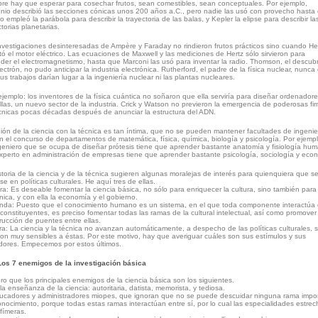
re hay que esperar para cosechar frutos, sean comestibles, sean conceptuales. Por ejemplo,
nio describió las secciones cónicas unos 200 años a.C., pero nadie las usó con provecho hasta
eo empleó la parábola para describir la trayectoria de las balas, y Kepler la elipse para describir la
ctorias planetarias.
nvestigaciones desinteresadas de Ampère y Faraday no rindieron frutos prácticos sino cuando He
tó el motor eléctrico. Las ecuaciones de Maxwell y las mediciones de Hertz sólo sirvieron para
der el electromagnetismo, hasta que Marconi las usó para inventar la radio. Thomson, el descubr
lectrón, no pudo anticipar la industria electrónica. Rutherford, el padre de la física nuclear, nunca
us trabajos darían lugar a la ingeniería nuclear ni las plantas nucleares.
ejemplo: los inventores de la física cuántica no soñaron que ella serviría para diseñar ordenadore
llas, un nuevo sector de la industria. Crick y Watson no previeron la emergencia de poderosas fi
cnicas pocas décadas después de anunciar la estructura del ADN.
ión de la ciencia con la técnica es tan íntima, que no se pueden mantener facultades de ingenier
in el concurso de departamentos de matemática, física, química, biología y psicología. Por ejempl
geniero que se ocupa de diseñar prótesis tiene que aprender bastante anatomía y fisiología hu
experto en administración de empresas tiene que aprender bastante psicología, sociología y eco
storia de la ciencia y de la técnica sugieren algunas moralejas de interés para quienquiera que s
ese en políticas culturales. He aquí tres de ellas.
ra: Es deseable fomentar la ciencia básica, no sólo para enriquecer la cultura, sino también para 
cnica, y con ella la economía y el gobierno.
da: Puesto que el conocimiento humano es un sistema, en el que toda componente interactúa
 constituyentes, es preciso fomentar todas las ramas de la cultural intelectual, así como promover 
rucción de puentes entre ellas.
ra: La ciencia y la técnica no avanzan automáticamente, a despecho de las políticas culturales, 
on muy sensibles a éstas. Por este motivo, hay que averiguar cuáles son sus estímulos y sus
idores. Empecemos por estos últimos.
Los 7 enemigos de la investigación básica
ro que los principales enemigos de la ciencia básica son los siguientes.
la enseñanza de la ciencia: autoritaria, datista, memorista, y tediosa.
ucadores y administradores miopes, que ignoran que no se puede descuidar ninguna rama impo
onocimiento, porque todas estas ramas interactúan entre sí, por lo cual las especialidades estre
fímeras.