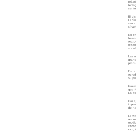
práct
biólo
ser t
El di
El cí
simbo
círcu
En ef
básic
ora p
recor
socia
Las m
grand
produ
Es po
es ed
su pr
Puest
que f
La ex
Por e
impos
de na
El te
no se
medic
efica
vez, 