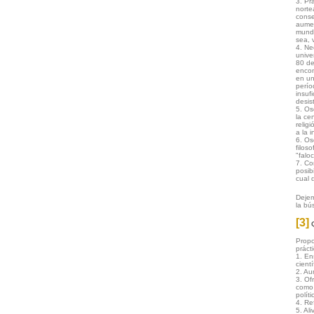
3. Pr
norte
conse
aumen
mundi
sea, 
4. Ne
unive
80 de
encon
en un
perío
insuf
desis
5. Os
la ce
relig
a la 
6. Os
filos
"faloc
7. Co
posib
cual 
Dejem
la bú
[3]
Propo
práct
1. En
cientí
2. Au
3. Of
como 
polít
4. Re
5. Al