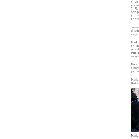
6. De
y fom
7. Re
son p
por a
por e
Termi
choqu
mayor
Dada 
del g
recor
PIB. 
cienc
No es
alime
perma
Mari
Sala
Mari