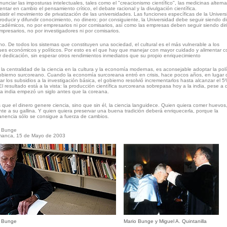
nunciar las imposturas intelectuales, tales como el "creacionismo científico", las medicinas alterna
entar en cambio el pensamiento crítico, el debate racional y la divulgación científica.
sistir el movimiento de privatización de las universidades. Las funciones específicas de la Univer
roducir y difundir conocimiento, no dinero; por consiguiente, la Universidad debe seguir siendo di
cadémicos, no por empresarios ni por comisarios, así como las empresas deben seguir siendo dir
mpresarios, no por investigadores ni por comisarios.
no. De todos los sistemas que constituyen una sociedad, el cultural es el más vulnerable a los
es económicos y políticos. Por esto es el que hay que manejar con mayor cuidado y alimentar c
 dedicación, sin esperar otros rendimientos inmediatos que su propio enriquecimiento
la centralidad de la ciencia en la cultura y la economía modernas, es aconsejable adoptar la polí
obierno surcoreano. Cuando la economía surcoreana entró en crisis, hace pocos años, en lugar 
tar los subsidios a la investigación básica, el gobierno resolvió incrementarlos hasta alcanzar el 5
El resultado está a la vista: la producción científica surcoreana sobrepasa hoy a la india, pese a 
ia india empezó un siglo antes que la coreana.
 que el dinero genere ciencia, sino que sin él, la ciencia languidece. Quien quiera comer huevos
nte a su gallina. Y quien quiera preservar una buena tradición deberá enriquecerla, porque la
nencia sólo se consigue a fuerza de cambios.
o Bunge
manca, 15 de Mayo de 2003
o Bunge
Mario Bunge y Miguel A. Quintanilla