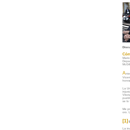
Disc
Cómo
Mari
Depar
McGil
A
nte
Vicer
honra
La Un
injus
Vitor
puebl
se lo
Me pr
oro. 
[1]
La in