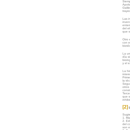
Siemp
Apolo
Galil
traye
Las i
inven
enten
del e
que s
Otro 
con e
bioté
La un
día s
bioin
y el 
La hi
inter
Prime
la té
Segun
otros
const
Terce
que s
inhib
[2]
Sugie
1. Ma
2. Ed
del c
son e