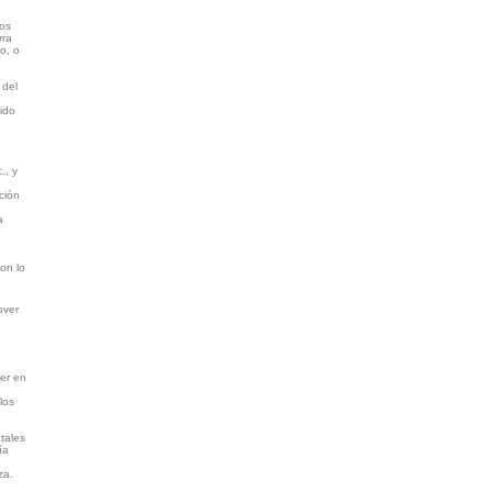
los
rra
o, o
 del
uido
., y
ción
a
on lo
over
er en
los
tales
ía
za.