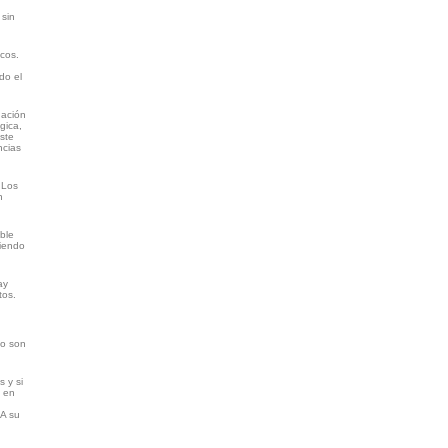
 sin
icos.
do el
gación
gica,
aste
ncias
 Los
n
ble
piendo
ay
tos.
lo son
s y si
o en
 A su