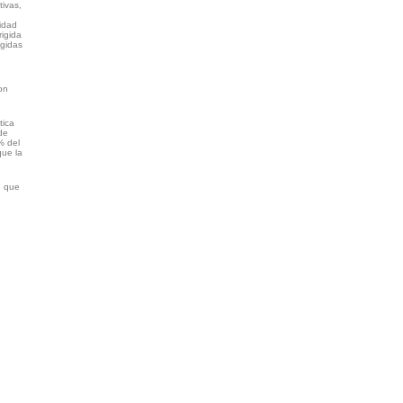
tivas,
sidad
rigida
igidas
on
tica
de
% del
que la
, que