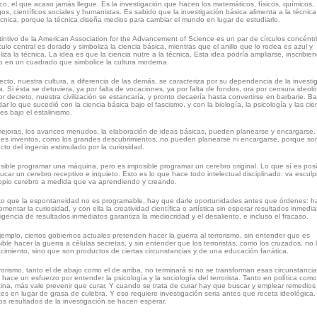
ico, el que acaso jamás llegue. Es la investigación que hacen los matemáticos, físicos, químicos,
gos, científicos sociales y humanistas. Es sabido que la investigación básica alimenta a la técnica
écnica, porque la técnica diseña medios para cambiar el mundo en lugar de estudiarlo.
stintivo de la American Association for the Advancement of Science es un par de círculos concéntr
rculo central es dorado y simboliza la ciencia básica, mientras que el anillo que lo rodea es azul y
liza la técnica. La idea es que la ciencia nutre a la técnica. Esta idea podría ampliarse, inscribien
lo en un cuadrado que simbolice la cultura moderna.
ecto, nuestra cultura, a diferencia de las demás, se caracteriza por su dependencia de la investi
a. Si ésta se detuviera, ya por falta de vocaciones, ya por falta de fondos, ora por censura ideoló
or decreto, nuestra civilización se estancaría, y pronto decaería hasta convertirse en barbarie. B
dar lo que sucedió con la ciencia básica bajo el fascismo, y con la biología, la psicología y las cie
les bajo el estalinismo.
ejoras, los avances menudos, la elaboración de ideas básicas, pueden planearse y encargarse.
es inventos, como los grandes descubrimientos, no pueden planearse ni encargarse, porque so
cto del ingenio estimulado por la curiosidad.
sible programar una máquina, pero es imposible programar un cerebro original. Lo que sí es posi
ucar un cerebro receptivo e inquieto. Esto es lo que hace todo intelectual disciplinado: va escul
opio cerebro a medida que va aprendiendo y creando.
o que la espontaneidad no es programable, hay que darle oportunidades antes que órdenes: h
omentar la curiosidad, y con ella la creatividad científica o artística sin esperar resultados inmedia
igencia de resultados inmediatos garantiza la mediocridad y el desaliento, e incluso el fracaso.
jemplo, ciertos gobiernos actuales pretenden hacer la guerra al terrorismo, sin entender que es
ible hacer la guerra a células secretas, y sin entender que los terroristas, como los cruzados, no 
cimiento, sino que son productos de ciertas circunstancias y de una educación fanática.
rrorismo, tanto el de abajo como el de arriba, no terminará si no se transforman esas circunstancia
 hace un esfuerzo por entender la psicología y la sociología del terrorista. Tanto en política com
ina, más vale prevenir que curar. Y cuando se trata de curar hay que buscar y emplear remedios
ces en lugar de grasa de culebra. Y eso requiere investigación seria antes que receta ideológica.
los resultados de la investigación se hacen esperar.