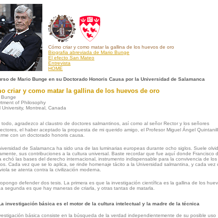
Cómo criar y como matar la gallina de los huevos de oro
Biografia abreviada de Mario Bunge
El efecto San Mateo
Entrevista
HOME
urso de Mario Bunge en su Doctorado Honoris Causa por la Universidad de Salamanca
 criar y como matar la gallina de los huevos de oro
o Bunge
tment of Philosophy
l University, Montreal, Canada
 todo, agradezco al claustro de doctores salmantinos, así como al señor Rector y los señores
rectores, el haber aceptado la propuesta de mi querido amigo, el Profesor Miguel Ángel Quintanil
rme con un doctorado honoris causa.
iversidad de Salamanca ha sido una de las luminarias europeas durante ocho siglos. Suele olvi
tamente, sus contribuciones a la cultura universal. Baste recordar que fue aquí donde Francisco 
ia echó las bases del derecho internacional, instrumento indispensable para la convivencia de los
os. Cada vez que se lo aplica, se rinde homenaje tácito a la Universidad salmantina, y cada vez
 viola se atenta contra la civilización moderna.
opongo defender dos tesis. La primera es que la investigación científica es la gallina de los hue
La segunda es que hay maneras de criarla, y otras tantas de matarla.
La investigación básica es el motor de la cultura intelectual y la madre de la técnica
vestigación básica consiste en la búsqueda de la verdad independientemente de su posible uso