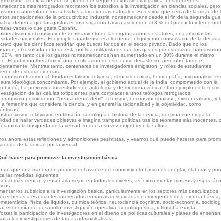
agmatismo: creencia de que se puede conseguir huevos sin criar gallina. Los gobiernos
americanos más retrógrados recortaron los subsidios a la investigación en ciencias sociales, pero
rvaron o aumentaron los subsidios a las ciencias naturales. Se estima que cerca de la mitad de 
tos sensacionales de la productividad industrial norteamericana desde el fin de la segunda gue
al se deben a que los gastos en investigación básica ascienden al 3 % del producto interno brut
varias veces lo que gasta España.
oliberalismo y el consiguiente debilitamiento de las organizaciones estatales, en particular las
rsidades nacionales. El ejemplo canadiense es elocuente: el gobierno conservador de la década
cretó que los científicos tendrían que buscar fondos en el sector privado. Dado que no los
traron, el resultado neto de esta política utilitarista es que los gastos por estudiante han dismin
 20%, en tanto que los gastos norteamericanos han aumentado en un 30% durante el mismo
do. El gobierno liberal inició una rectificación de este curso desastroso, pero obró tarde e
icientemente. Mientras tanto, centenares de investigadores emigraron, y miles de estudiantes
tieron de estudiar ciencias.
curantismo tradicional: fundamentalismo religioso, ciencias ocultas, homeopatía, psicoanálisis, etc
nsura ideológica concomitante. Por ejemplo, el gobierno actual de la India, comprometido con la
ión hindú, ha promovido los estudios de astrología y de medicina védica. Otro ejemplo es la restric
investigación de las células totipotentes para complacer a unos teólogos retrógrados.
curantismo posmoderno: "pensamiento débil", retorismo, deconstruccionismo, existencialismo, y l
ofía femenina que considera la ciencia, y en general la racionalidad y la objetividad, como
éntricas".
nstructivismo-relativismo en filosofía, sociología e historia de la ciencia, doctrina que niega la
ilidad de hallar verdades objetivas e imagina trampas políticas tras los teoremas más inocentes, c
desanima la búsqueda de la verdad, lo que a su vez empobrece la cultura.
os ahora estas reflexiones y admoniciones pesimistas, y veamos qué puede hacerse para prom
squeda de la verdad por la verdad.
Qué hacer para promover la investigación básica
ngo que una manera de promover el avance del conocimiento básico es adoptar, elaborar y pon
ica las medidas siguientes:
señar más ciencia, y enseñarla mejor, en todos los niveles, así como montar museos y espectácu
ficos.
mentar los subsidios a la investigación básica, particularmente en los sectores más descuidados.
recer becas a estudiantes interesados en ramas descuidadas o emergentes de la ciencia básica, 
matemática, física de líquidos, química teórica, neurociencia cognitiva, socio-economía, sociolog
ica, economía del desarrollo, investigación operativa, sociolingüística, y filosofía exacta.
forzar la participación de investigadores en el diseño de políticas culturales y planes de enseñan
iviar a los investigadores de tareas administrativas.