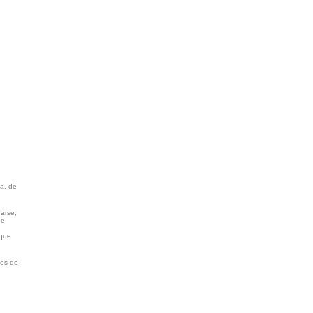
la, de
darse,
de
 que
vos de