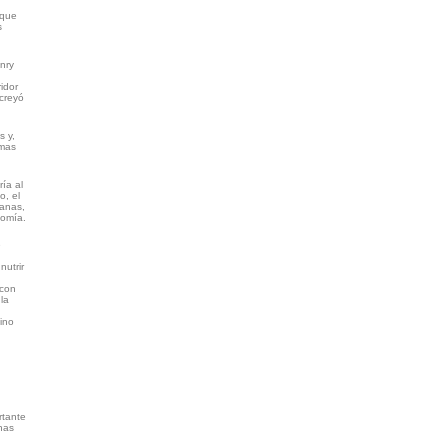
 que
s
nry
idor
 creyó
s y,
rmas
ía al
o, el
manas,
nomía.
e
nutrir
 con
la
sino
rtante
chas